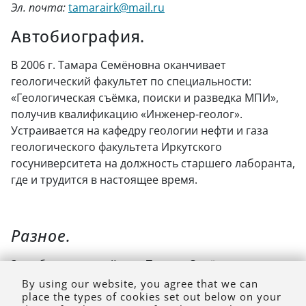
Эл. почта:
tamarairk@mail.ru
Автобиография.
В 2006 г. Тамара Семёновна оканчивает
геологический факультет по специальности:
«Геологическая съёмка, поиски и разведка МПИ»,
получив квалификацию «Инженер-геолог».
Устраивается на кафедру геологии нефти и газа
геологического факультета Иркутского
госуниверситета на должность старшего лаборанта,
где и трудится в настоящее время.
Разное.
За добросовестный труд Тамара Семёновна
награждается медалями «Юбилейной медалью 70
By using our website, you agree that we can
place the types of cookies set out below on your
лет Вооружённым Силам СССР», Медалями «За