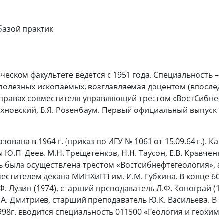
базой практик
еском факультете ведется с 1951 года. Специальность –
 полезных ископаемых, возглавляемая доцентом (впосл
 правах совместителя управляющий трестом «ВостСибнефт
ахновский, В.Я. Розенбаум. Первый официальный выпуск г
вана в 1964 г. (приказ по ИГУ № 1061 от 15.09.64 г.). Ка
ты Ю.П. Деев, М.Н. Трещетенков, Н.Н. Таусон, Е.В. Кравче
 была осуществлена трестом «Востсибнефтегеология», 
местителем декана МИНХиГП им. И.М. Губкина. В конце 60
 В.Ф. Лузин (1974), старший преподаватель Л.Ф. Конограй 
Г.А. Дмитриев, старший преподаватель Ю.К. Васильева. В 
 1998г. вводится специальность 011500 «Геология и геох