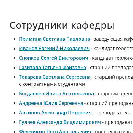
Сотрудники кафедры
Примина Светлана Павловна
- заведующая каф
Иванов Евгений Николаевич
- кандидат геолог
Снопков Сергей Викторович
- кандидат геолог
Газизова Татьяна Фаизовна
- старший преподав
Токарева Светлана Сергеевна
- старший препод
с контрактными студентами
Богданова Ирина Анатольевна
- с
тарший препо
Андреева Юлия Сергеевна
-
старший преподава
Архипов Александр Петрович
- преподаватель
Г
уляев Александр Владимирович
- преподават
Федерягин Петр Анатольевич
- преподаватель