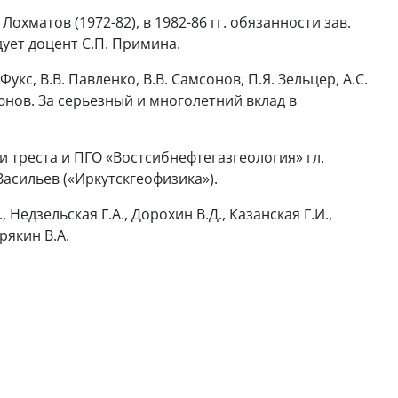
охматов (1972-82), в 1982-86 гг. обязанности зав.
дует доцент С.П. Примина.
кс, В.В. Павленко, В.В. Самсонов, П.Я. Зельцер, А.С.
утюнов. За серьезный и многолетний вклад в
 треста и ПГО «Востсибнефтегазгеология» гл.
Васильев («Иркутскгеофизика»).
дзельская Г.А., Дорохин В.Д., Казанская Г.И.,
рякин В.А.