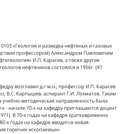
 0103 «Геология и разведка нефтяных и газовых
едствии профессором) Александром Павловичем
егеология» И.П. Карасев, а также другие
еологов нефтяников состоялся в 1956г. (41
федру возглавил д.г-м.н., профессор И.П. Карасев
нко, В.С. Карпышев, аспирант Г.И. Лохматов. Таким
а учебно-методическая направленность была
-х - начале 70-х на кафедру приглашаются доцент
(1971). В 70-х годах на кафедре кратковременно
80-х годах на кафедре вводится новая
имия горючих ископаемых».