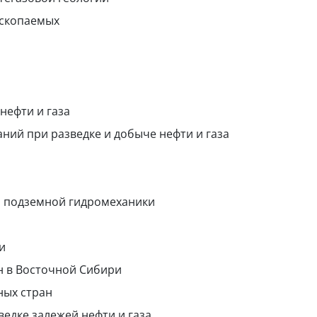
ископаемых
нефти и газа
ний при разведке и добыче нефти и газа
ми подземной гидромеханики
и
н в Восточной Сибири
ных стран
ведке залежей нефти и газа