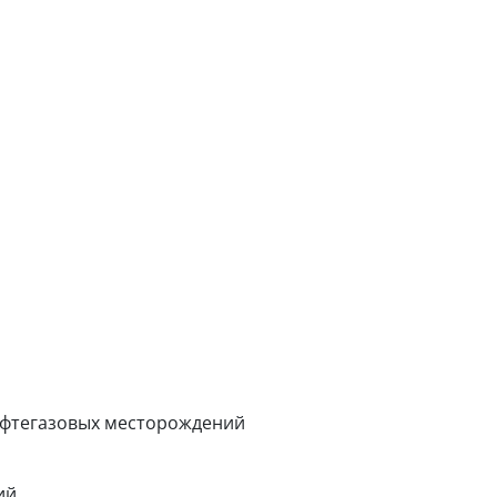
ефтегазовых месторождений
ий