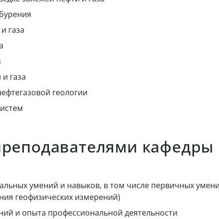
 бурения
и газа
а
а
 и газа
нефтегазовой геологии
систем
преподавателями кафедры
льных умений и навыков, в том числе первичных умени
ения геофизических измерений)
ний и опыта профессиональной деятельности