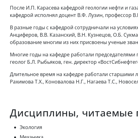
После И.П. Карасева кафедрой геологии нефти и газа 
кафедрой исполнял доцент В.Ф. Лузин, профессор В.П
В разные годы с кафедрой сотрудничали на условиях с
Анциферов, В.В. Казанский, В.Н. Кузнецов, О.Б. Сукма
образование многим из них присвоены ученые зван
Многие годы на кафедре работали председателями г
геолог Б.Л. Рыбьяков, ген. директор «ВостСибнефтег
Длительное время на кафедре работали старшими лаб
Рахимова Т.Х., Коновалова Н.Г., Нагаева Т.С., Новосе
Дисциплины, читаемые 
Экология
Механика