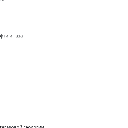
ти и газа
тегазовой геологии