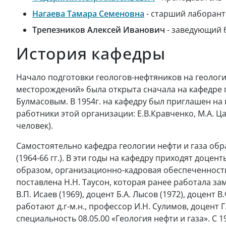
Нагаева Тамара Семеновна
- старший лаборант
Трепезников Алексей Иванович
- заведующий 
История кафедры
Начало подготовки геологов-нефтяников на геологич
месторождений» была открыта сначала на кафедре
Булмасовым. В 1954г. на кафедру был приглашен на
работники этой организации: Е.В.Кравченко, М.А. Ц
человек).
Самостоятельно кафедра геологии нефти и газа образо
(1964-66 гг.). В эти годы на кафедру приходят доцен
образом, организационно-кадровая обеспеченность
поставлена Н.Н. Таусон, которая ранее работала за
В.П. Исаев (1969), доцент Б.А. Лысов (1972), доцент
работают д.г-м.н., профессор И.Н. Сулимов, доцент 
специальность 08.05.00 «Геология нефти и газа». С