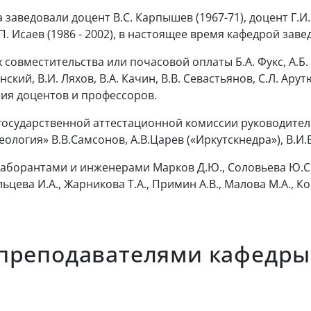
заведовали доцент В.С. Карпышев (1967-71), доцент Г.И. Л
. Исаев (1986 - 2002), в настоящее время кафедрой заве
овместительства или почасовой оплаты Б.А. Фукс, А.Б. Фу
нский, В.И. Ляхов, В.А. Качин, В.В. Севастьянов, С.Л. Ар
ия доцентов и профессоров.
осударственной аттестационной комиссии руководители
еология» В.В.Самсонов, А.В.Царев («Иркутскнедра»), В.И.
орантами и инженерами Марков Д.Ю., Соловьева Ю.С., Не
льцева И.А., Жарникова Т.А., Примин А.В., Малова М.А., Ко
преподавателями кафедры